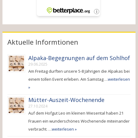
i
i
c
o
h
n
t
Aktuelle Informtionen
e
n
Alpaka-Begegnungen auf dem Sohlhof
,
29.06.2025
Am Freitag durften unsere 5-8 Jährigen die Alpakas bei
N
einem tollen Event erleben. Am Samstag …
weiterlesen
a
»
v
Mütter-Auszeit-Wochenende
i
27.10.2024
g
Auf dem Hofgut Leo im kleinen Wiesental haben 21
Frauen ein wunderschönes Wochenende miteinander
a
verbracht. …
weiterlesen »
t