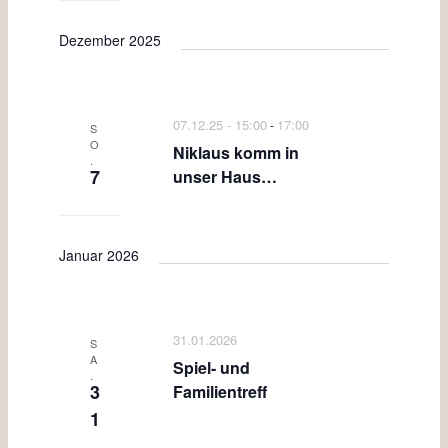
t
Dezember 2025
e
n
,
07.12.25 - 15:00
17:00
-
S
N
O
Niklaus komm in
.
a
7
unser Haus…
v
i
Januar 2026
g
a
t
31.01.2026
S
i
A
Spiel- und
.
3
Familientreff
o
1
n