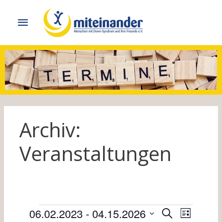
Hauptmenü
Archiv:
Veranstaltungen
Veranstaltungen
V
06.02.2023
 - 
04.15.2026
V
S
L